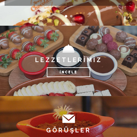
LEZZETLERİMİZ
İNCELE
GÖRÜŞLER