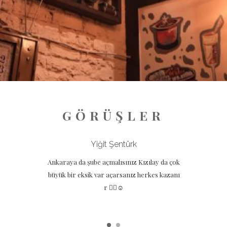
GÖRÜŞLER
Yiğit Şentürk
Ankaraya da şube açmalısınız Kızılay da çok
büyük bir eksik var açarsanız herkes kazanı
r 👍🏻☺️